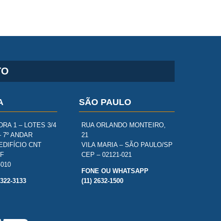
TO
A
SÃO PAULO
RA 1 – LOTES 3/4
RUA ORLANDO MONTEIRO,
– 7º ANDAR
21
EDIFÍCIO CNT
VILA MARIA – SÃO PAULO/SP
DF
CEP – 02121-021
-010
FONE OU WHATSAPP
3322-3133
(11) 2632-1500