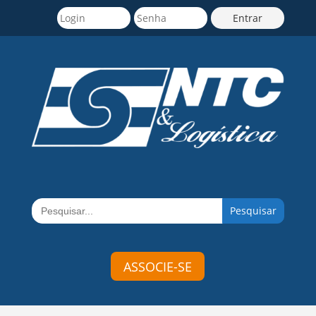
Search
for:
ASSOCIE-SE