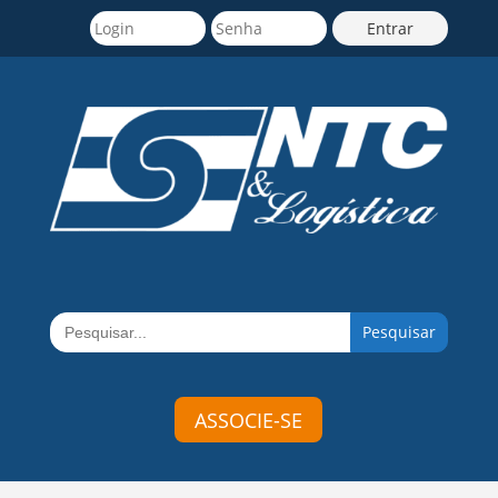
Search
for:
ASSOCIE-SE