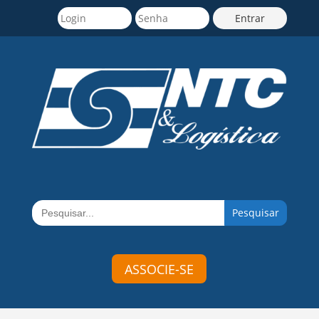
Search
for:
ASSOCIE-SE