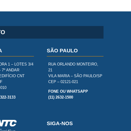
TO
A
SÃO PAULO
RA 1 – LOTES 3/4
RUA ORLANDO MONTEIRO,
– 7º ANDAR
21
EDIFÍCIO CNT
VILA MARIA – SÃO PAULO/SP
DF
CEP – 02121-021
-010
FONE OU WHATSAPP
3322-3133
(11) 2632-1500
SIGA-NOS