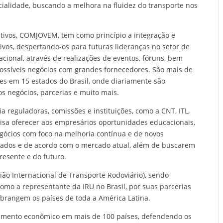
cialidade, buscando a melhora na fluidez do transporte nos
utivos, COMJOVEM, tem como princípio a integração e
ivos, despertando-os para futuras lideranças no setor de
acional, através de realizações de eventos, fóruns, bem
possíveis negócios com grandes fornecedores. São mais de
tes em 15 estados do Brasil, onde diariamente são
s negócios, parcerias e muito mais.
 reguladoras, comissões e instituições, como a CNT, ITL,
isa oferecer aos empresários oportunidades educacionais,
egócios com foco na melhoria contínua e de novos
zados e de acordo com o mercado atual, além de buscarem
resente e do futuro.
ião Internacional de Transporte Rodoviário), sendo
mo a representante da IRU no Brasil, por suas parcerias
abrangem os países de toda a América Latina.
cimento econômico em mais de 100 países, defendendo os