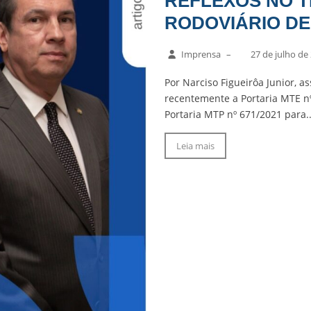
REFLEXOS NO 
RODOVIÁRIO D
Imprensa
–
27 de julho de
Por Narciso Figueirôa Junior, a
recentemente a Portaria MTE nº
Portaria MTP nº 671/2021 para..
Leia mais