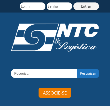
Search
for:
ASSOCIE-SE