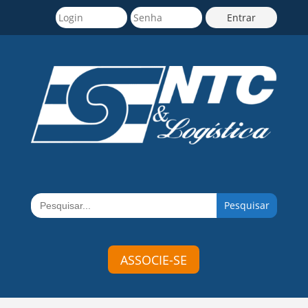
Search
for:
ASSOCIE-SE