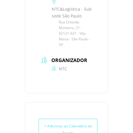
NTC&Logística - Sub
sede São Paulo
Rua Orlando
Monteiro, 21 -
02121-021 - Vila
Maria - São Paulo -
SP
ORGANIZADOR
NTC
+ Adicionar ao Calendário do
Google