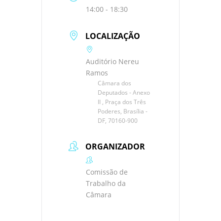
14:00 - 18:30
LOCALIZAÇÃO
Auditório Nereu
Ramos
Câmara dos
Deputados - Anexo
II , Praça dos Três
Poderes, Brasília -
DF, 70160-900
ORGANIZADOR
Comissão de
Trabalho da
Câmara