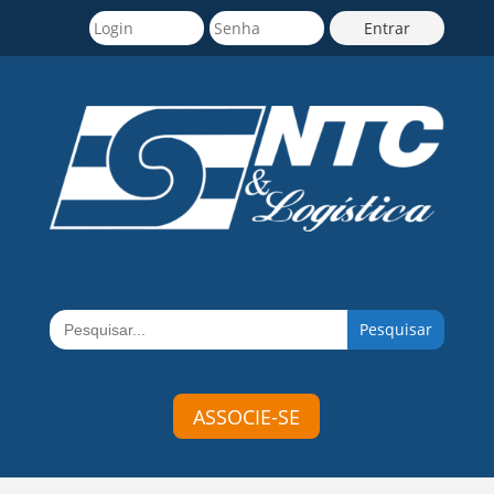
Search
for:
ASSOCIE-SE