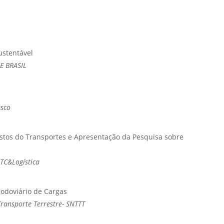
ustentável
AE BRASIL
esco
Custos do Transportes e Apresentação da Pesquisa sobre
NTC&Logística
Rodoviário de Cargas
Transporte Terrestre- SNTTT