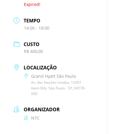
Expired!
TEMPO
14:00 - 18:00
CUSTO
R$ 400,00
LOCALIZAÇÃO
Grand Hyatt São Paulo
Av. das Nações Unidas, 13301 -
Itaim Bibi, São Paulo - SP, 04578-
000
ORGANIZADOR
NTC