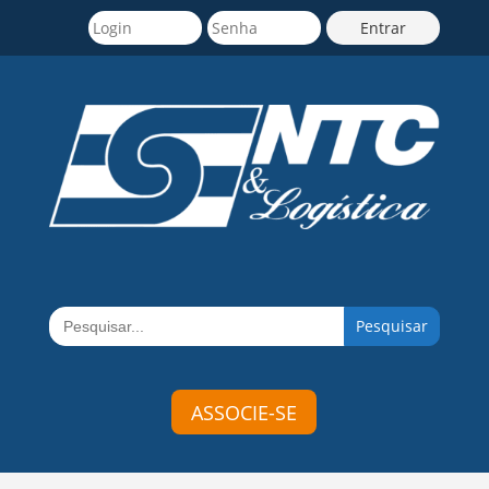
Search
for:
ASSOCIE-SE