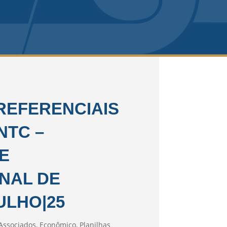
REFERENCIAIS
NTC –
E
NAL DE
ULHO|25
Associados
,
Econômico
,
Planilhas