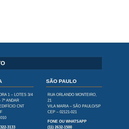
TO
A
SÃO PAULO
RA 1 – LOTES 3/4
RUA ORLANDO MONTEIRO,
– 7º ANDAR
21
EDIFÍCIO CNT
VILA MARIA – SÃO PAULO/SP
DF
CEP – 02121-021
-010
FONE OU WHATSAPP
3322-3133
(11) 2632-1500