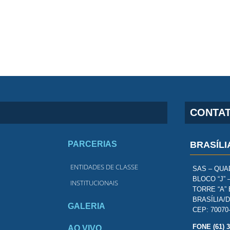
CONTA
PARCERIAS
BRASÍLI
ENTIDADES DE CLASSE
SAS – QUAD
BLOCO “J” 
INSTITUCIONAIS
TORRE “A” 
BRASÍLIA/
GALERIA
CEP: 70070
FONE (61) 
AO VIVO