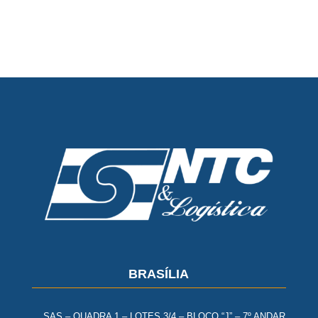
BRASÍLIA
SAS – QUADRA 1 – LOTES 3/4 – BLOCO “J” – 7º ANDAR