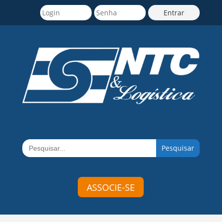
Search
for:
ASSOCIE-SE