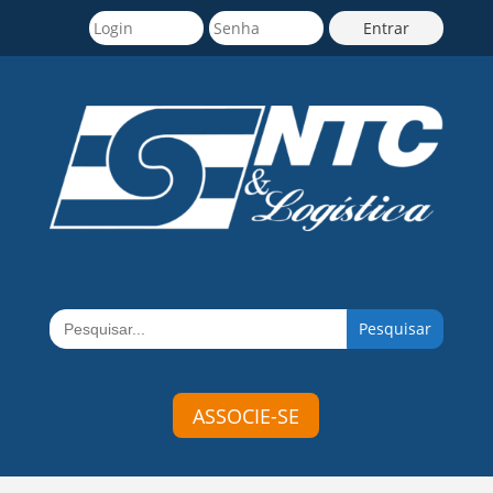
Search
for:
ASSOCIE-SE