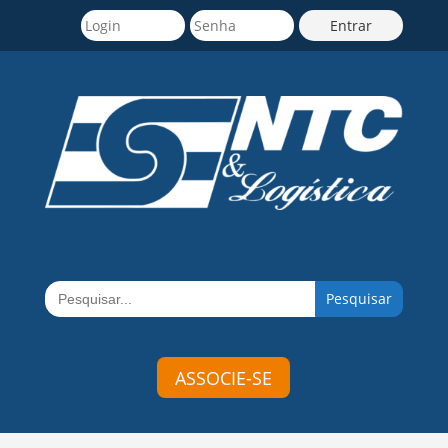
Search
for:
ASSOCIE-SE