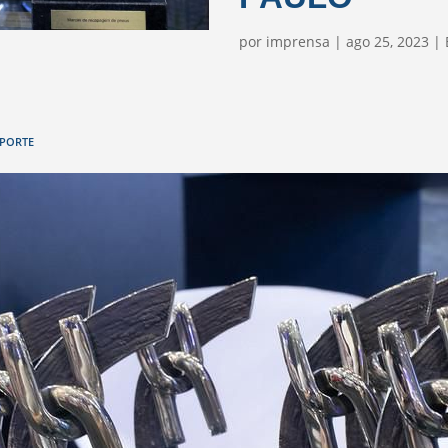
por
imprensa
|
ago 25, 2023
|
SPORTE