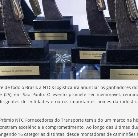
e de todo o Brasil, a NTC&Logística irá anunciar os ganhadores do
e (25), em São Paulo. O evento promete ser memorável, reunindo
dirigentes de entidades e outros importantes nomes da indústr
Prêmio NTC Fornecedores do Transporte tem sido um marco na hist
onstram excelência e comprometimento. Ao longo das últimas dua
angendo 16 categorias distintas, desde montadoras de caminhões a