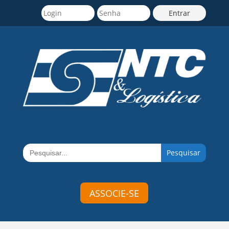
Search
for:
ASSOCIE-SE