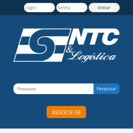
Search
for:
ASSOCIE-SE