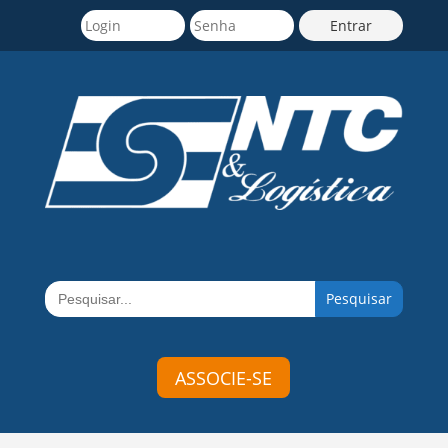
Search
for:
ASSOCIE-SE